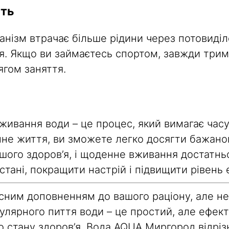
сть
ганізм втрачає більше рідини через потовиді
ння. Якщо ви займаєтесь спортом, завжди трим
тягом заняття.
живання води – це процес, який вимагає часу
нне життя, ви зможете легко досягти бажаног
ашого здоров’я, і щоденне вживання достатнь
тані, покращити настрій і підвищити рівень е
ним доповненням до вашого раціону, але не с
улярного пиття води – це простий, але ефек
о стану здоров’я. Вода AQUA Миргород відрі