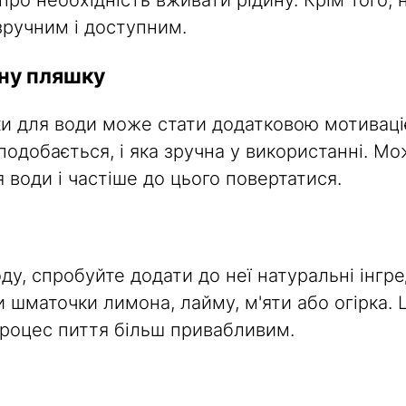
про необхідність вживати рідину. Крім того, 
зручним і доступним.
ну пляшку
шки для води може стати додатковою мотивац
подобається, і яка зручна у використанні. 
води і частіше до цього повертатися.
у, спробуйте додати до неї натуральні інгре
 шматочки лимона, лайму, м'яти або огірка. 
процес пиття більш привабливим.