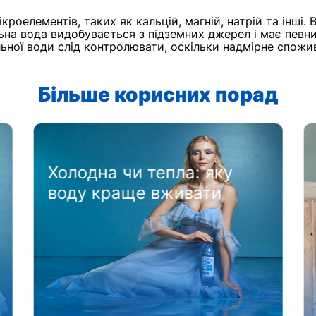
оелементів, таких як кальцій, магній, натрій та інші. 
на вода видобувається з підземних джерел і має певни
ьної води слід контролювати, оскільки надмірне спожи
Більше корисних порад
Як зрозуміти, що вам не
вистачає води: 10
основних сигналів