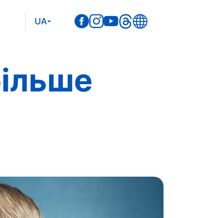
UA
більше