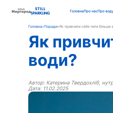
Головна
Про нас
Про вод
Головна
»
Поради
»
Як привчити себе пити більше 
Як привчи
води?
Автор:
Катерина Твердохліб, нут
Дата: 11.02.2025