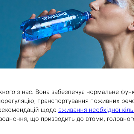
ного з нас. Вона забезпечує нормальне функ
орегуляцію, транспортування поживних речов
 рекомендацій щодо
вживання необхідної кіл
воднення, що призводить до втоми, головног