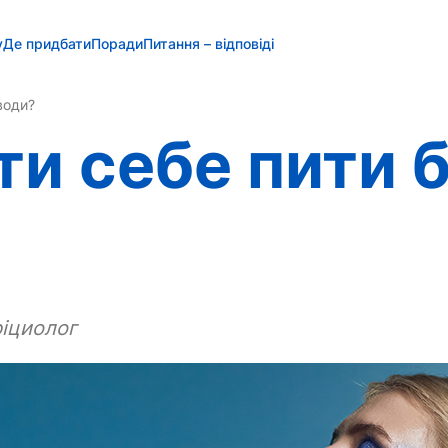
у
Де придбати
Поради
Питання – відповіді
води?
ти себе пити 
ріциолог