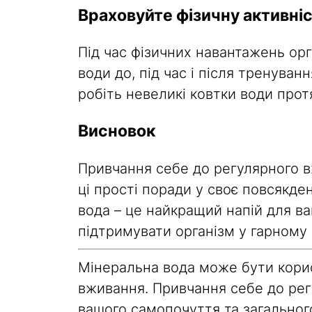
Враховуйте фізичну активні
Під час фізичних навантажень ор
води до, під час і після тренува
робіть невеликі ковтки води про
Висновок
Привчання себе до регулярного в
ці прості поради у своє повсякде
вода – це найкращий напій для в
підтримувати організм у гарному с
Мінеральна вода може бути корис
вживання. Привчання себе до рег
вашого самопочуття та загальног