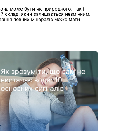
Вона може бути як природного, так і
й склад, який залишається незмінним.
вання певних мінералів може мати
Скільки води потрібно
Як н
пити щодня
воду
батьк