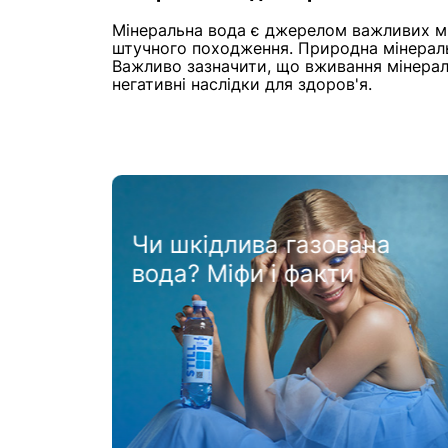
Мінеральна вода є джерелом важливих мікр
штучного походження. Природна мінераль
Важливо зазначити, що вживання мінерал
негативні наслідки для здоров'я.
а
Холодна чи тепла: яку
воду краще вживати