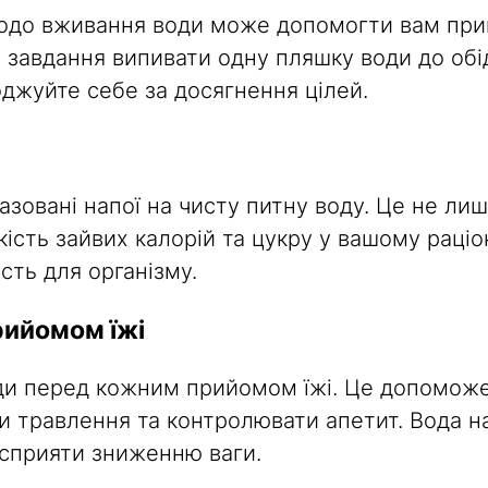
одо вживання води може допомогти вам прив
 завдання випивати одну пляшку води до обід
оджуйте себе за досягнення цілей.
газовані напої на чисту питну воду. Це не 
кість зайвих калорій та цукру у вашому раціо
сть для організму.
рийомом їжі
оди перед кожним прийомом їжі. Це допомож
и травлення та контролювати апетит. Вода 
а сприяти зниженню ваги.