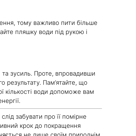
лення, тому важливо пити більше
айте пляшку води під рукою і
 та зусиль. Проте, впровадивши
о результату. Пам’ятайте, що
ої кількості води допоможе вам
нергії.
лід забувати про її помірне
тивний крок до покращення
зняється не лише своїм природнім