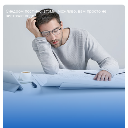
Синдром постійної втоми: можливо, вам просто не
вистачає води?