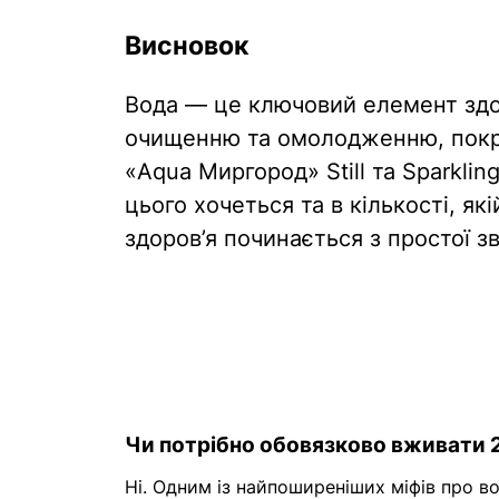
Висновок
Вода — це ключовий елемент здор
очищенню та омолодженню, покра
«Aqua Миргород» Still та Sparklin
цього хочеться та в кількості, я
здоров’я починається з простої 
Чи потрібно обовязково вживати 2
Ні. Одним із найпоширеніших міфів про в