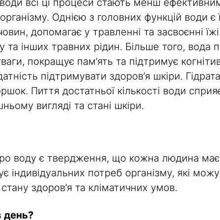
ті води всі ці процеси стають менш ефективн
рганізму. Однією з головних функцій води є ї
вин, допомагає у травленні та засвоєнні їжі
 та інших травних рідин. Більше того, вода 
ваги, покращує пам’ять та підтримує когнітив
датність підтримувати здоров’я шкіри. Гідрат
ршок. Пиття достатньої кількості води сприя
ньому вигляді та стані шкіри.
ро воду є твердження, що кожна людина має 
ує індивідуальних потреб організму, які мож
і, стану здоров’я та кліматичних умов.
в день?