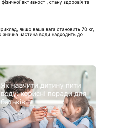
 фізичної активності, стану здоров’я та
приклад, якщо ваша вага становить 70 кг,
що значна частина води надходить до
Як р
води
лакта
Як навчити дитину пити
воду: корисні поради для
батьків