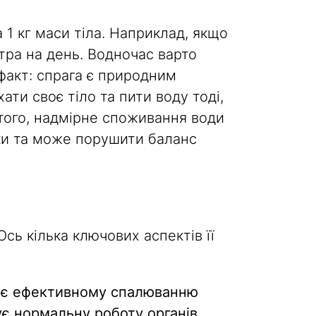
1 кг маси тіла. Наприклад, якщо
ітра на день. Водночас варто
факт: спрага є природним
ти своє тіло та пити воду тоді,
 того, надмірне споживання води
ки та може порушити баланс
Ось кілька ключових аспектів її
яє ефективному спалюванню
ує нормальну роботу органів