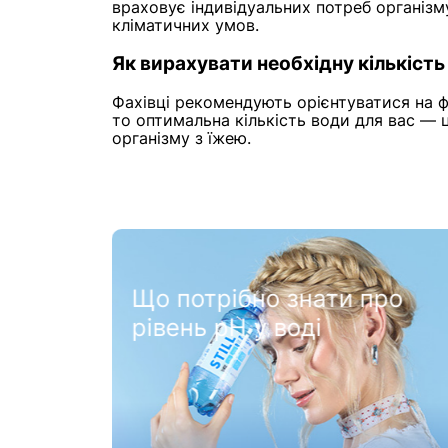
враховує індивідуальних потреб організму,
кліматичних умов.
Як вирахувати необхідну кількість
Фахівці рекомендують орієнтуватися на ф
то оптимальна кількість води для вас — ц
організму з їжею.
під
Що потрібно знати про
рівень pH у воді