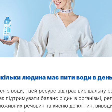
кільки людина має пити води в ден
я з води, і цей ресурс відіграє вирішальну р
є підтримувати баланс рідин в організмі, ре
оживних речовин та кисню до клітин, виводи