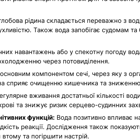
лобова рідина складається переважно з води
хливістю. Також вода запобігає судомам та б
ичних навантажень або у спекотну погоду во
 охолодженню через потовиділення.
основним компонентом сечі, через яку з орга
на сприяє очищенню кишечника та зниженню 
гулярне вживання достатньої кількості води
крові та знижує ризик серцево-судинних зах
ітивних функцій:
Вода позитивно впливає н
дкість реакції. Дослідження також показуют
втому та погіршити настрій.