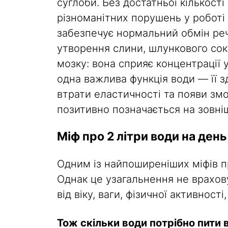
суглоби. Без достатньої кількос
різноманітних порушень у роботі о
забезпечує нормальний обмін речо
утворення слини, шлункового соку
мозку: вона сприяє концентрації у
одна важлива функція води — її з
втрати еластичності та появи змо
позитивно позначається на зовніш
Міф про 2 літри води на день
Одним із найпоширеніших міфів п
Однак це узагальнення не врахов
від віку, ваги, фізичної активност
Тож скільки води потрібно пити 