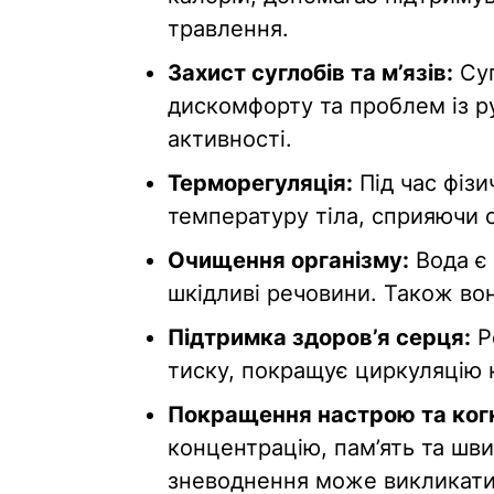
травлення.
Захист суглобів та м’язів:
Суг
дискомфорту та проблем із ру
активності.
Терморегуляція:
Під час фіз
температуру тіла, сприяючи
Очищення організму:
Вода є 
шкідливі речовини. Також во
Підтримка здоров’я серця:
Ре
тиску, покращує циркуляцію 
Покращення настрою та когн
концентрацію, пам’ять та шви
зневоднення може викликати 