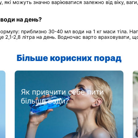
 які можуть значно варіюватися залежно від віку, ваги,
 води на день?
ормулу: приблизно 30-40 мл води на 1 кг маси тіла. На
е 2,1-2,8 літра на день. Водночас варто враховувати, 
Більше корисних порад
Як привчити себе пити
більше води?