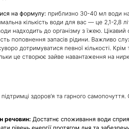
ися на формулу:
приблизно 30-40 мл води на 
имальна кількість води для вас — це 2,1-2,8 л
оди надходить до організму з їжею. Цікавий 
сть поповнення запасів рідини. Важливо слуха
 суворо дотримуватися певної кількості. Крім
ільки це створює зайве навантаження на нир
 підтримці здоров’я та гарного самопочуття. 
н речовин:
Достатнє споживання води спри
ати рівень енергії протягом дня та забезпеч