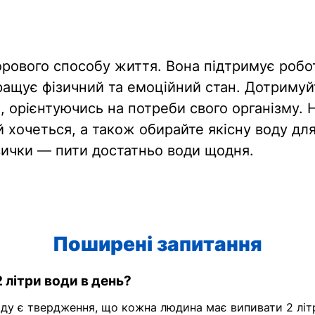
ового способу життя. Вона підтримує роботу
щує фізичний та емоційний стан. Дотримуйт
g, орієнтуючись на потреби свого організму. 
кій хочеться, а також обирайте якісну воду д
звички — пити достатньо води щодня.
Поширені запитання
 літри води в день?
оду є твердження, що кожна людина має випивати 2 літ