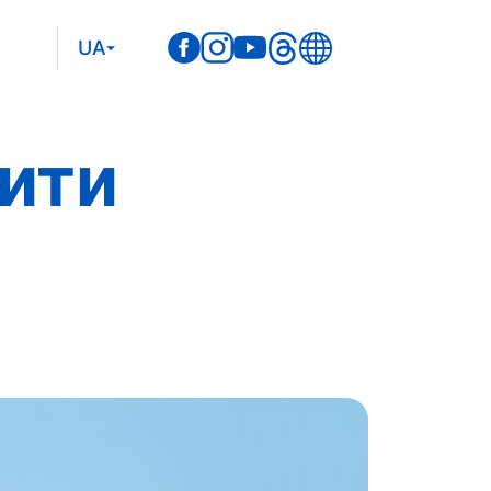
UA
пити