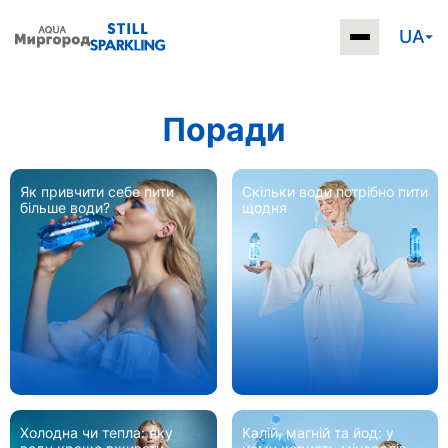
UA
Поради
Як привчити себе пити
Скільки води потрібно пити
більше води?
щодня
Холодна чи тепла: яку
Калій, магній та йод: у