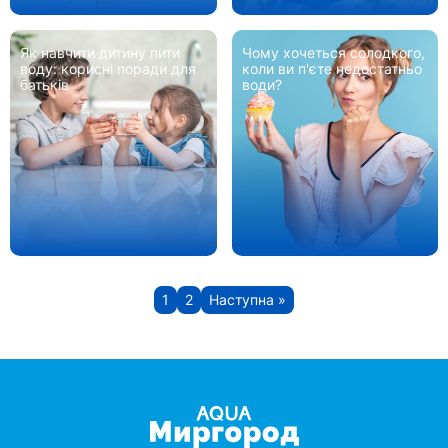
Як навчити дитину пити
Чому хочеться солодкого,
воду: корисні поради для
коли ви п'єте недостатньо
батьків
води?
1
2
Наступна »