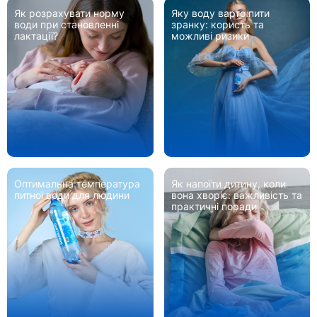
Як розрахувати норму
Яку воду варто пити
води при становленні
зранку: користь та
лактації?
можливі ризики
Оптимальна температура
Як напоїти дитину, коли
питної води для людини
вона хворіє: важливість та
практичні поради