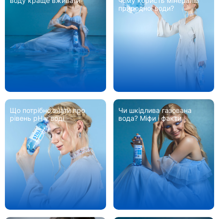
воду краще вживати
чому користь мінералів
природної води?
Що потрібно знати про
Чи шкідлива газована
рівень pH у воді
вода? Міфи і факти